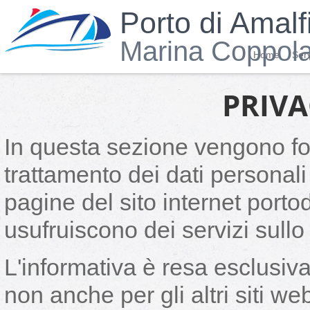
Porto di Amalf
Marina Coppol
Home
Serv
PRIVA
In questa sezione vengono forn
trattamento dei dati personali
pagine del sito internet portod
usufruiscono dei servizi sull
L'informativa è resa esclusiv
non anche per gli altri siti w