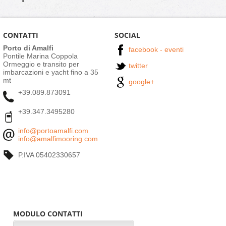
CONTATTI
SOCIAL
Porto di Amalfi
facebook - eventi
Pontile Marina Coppola
Ormeggio e transito per
twitter
imbarcazioni e yacht fino a 35
mt
google+
+39.089.873091
+39.347.3495280
info@portoamalfi.com
info@amalfimooring.com
P.IVA 05402330657
MODULO CONTATTI